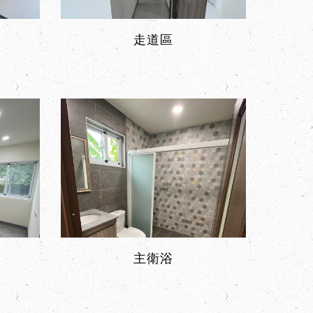
走道區
主衛浴