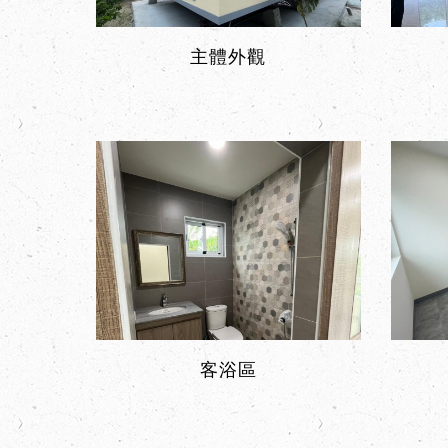
主體外觀
客浴區