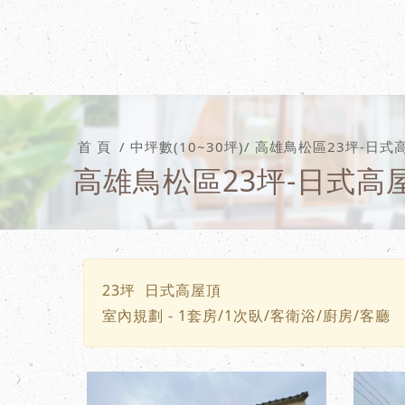
首 頁
中坪數(10~30坪)
高雄鳥松區23坪-日式
高雄鳥松區23坪-日式高
23坪 日式高屋頂
室內規劃 - 1套房/1次臥/客衛浴/廚房/客廳