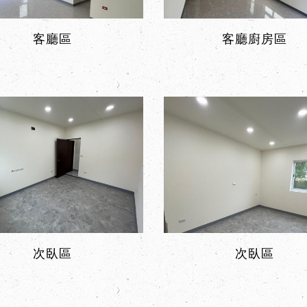
客廳區
客廳廚房區
次臥區
次臥區