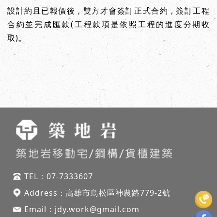
設計約且已報價後 , 雙方才會簽訂正式合約 , 簽訂工程
合約並完成匯款(工程款項是依照工程的進度分期收
取)。
兒童線上英文推薦
TEL：
07-7333607
Address：
高雄市鳥松區神農路
779-2號
Email：
jdy.work@gmail.com