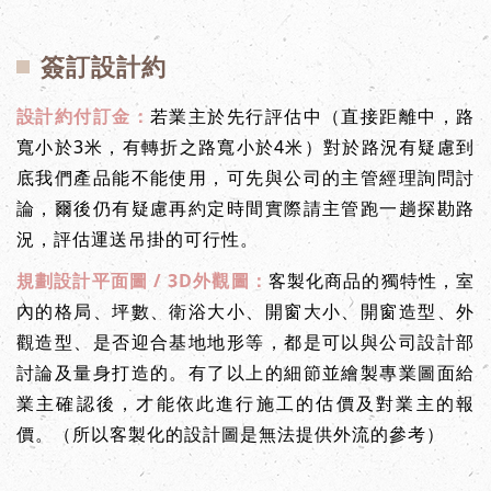
簽訂設計約
設計約付訂金：
若業主於先行評估中（直接距離中，路
寬小於3米，有轉折之路寬小於4米）對於路況有疑慮到
底我們產品能不能使用，可先與公司的主管經理詢問討
論，爾後仍有疑慮再約定時間實際請主管跑一趟探勘路
況，評估運送吊掛的可行性。
規劃設計平面圖 / 3D外觀圖：
客製化商品的獨特性，室
內的格局、坪數、衛浴大小、開窗大小、開窗造型、外
觀造型、是否迎合基地地形等，都是可以與公司設計部
討論及量身打造的。有了以上的細節並繪製專業圖面給
業主確認後，才能依此進行施工的估價及對業主的報
價。（所以客製化的設計圖是無法提供外流的參考）