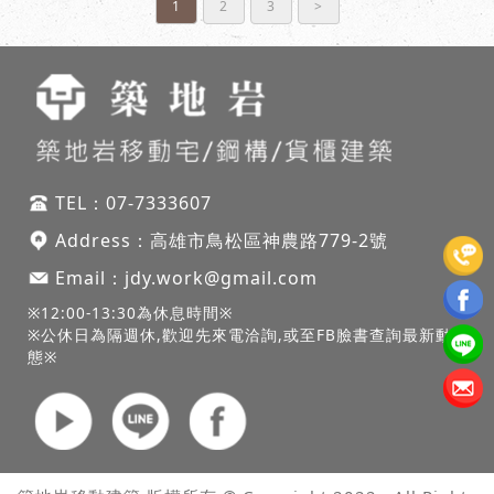
1
2
3
>
TEL：
07-7333607
Address：
高雄市鳥松區神農路
779-2號
Email：
jdy.work@gmail.com
※12:00-13:30為休息時間※
※公休日為隔週休,歡迎先來電洽詢,或至FB臉書查詢最新動
態※