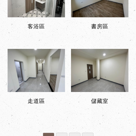
客浴區
書房區
走道區
儲藏室