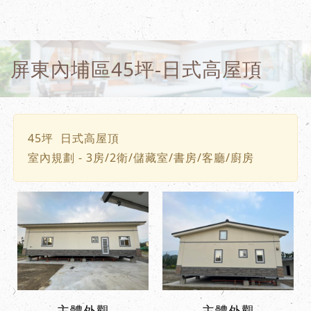
屏東內埔區45坪-日式高屋頂
45坪 日式高屋頂
室內規劃 - 3房/2衛/儲藏室/書房/客廳/廚房
主體外觀
主體外觀