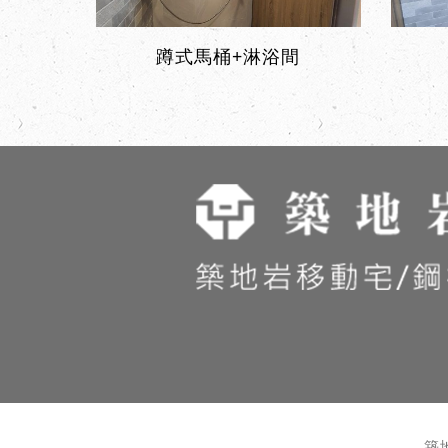
蹲式馬桶+淋浴間
築地