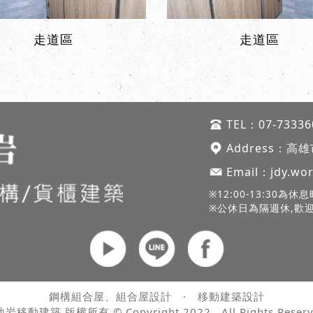
走道區
走道區
TEL：
07-73336
Address：
高雄
Email：
jdy.wo
※12:00-13:30為休
※公休日為隔週休,歡
鋼構組合屋、組合屋設計
·
移動建築設計
岩移動建築 版權所有 © Copyright 2022 . All Rights Reserv