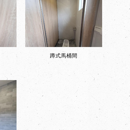
蹲式馬桶間