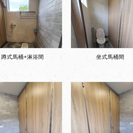
蹲式馬桶+淋浴間
坐式馬桶間