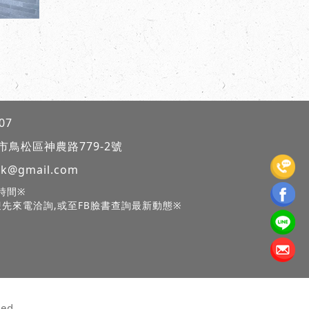
07
市鳥松區神農路
779-2號
rk@gmail.com
息時間※
迎先來電洽詢,或至FB臉書查詢最新動態※
ed.