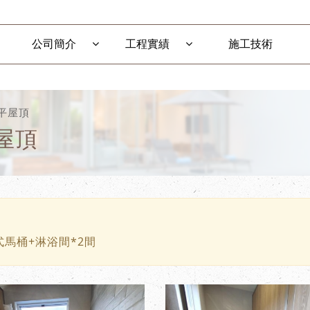
公司簡介
工程實績
施工技術
-平屋頂
屋頂
蹲式馬桶+淋浴間*2間