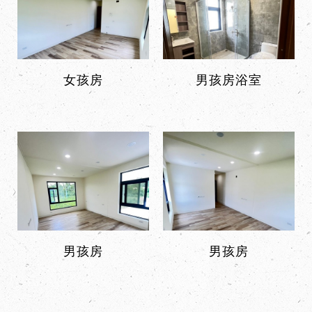
女孩房
男孩房浴室
男孩房
男孩房