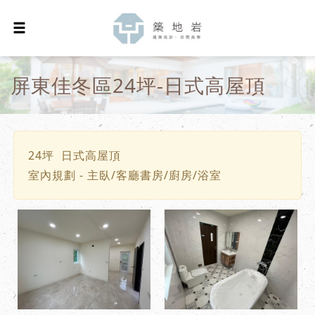
屏東佳冬區24坪-日式高屋頂
24坪 日式高屋頂
室內規劃 - 主臥/客廳書房/廚房/浴室