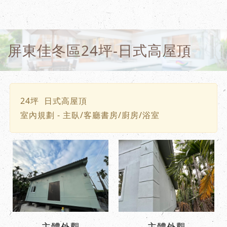
屏東佳冬區24坪-日式高屋頂
24坪 日式高屋頂
室內規劃 - 主臥/客廳書房/廚房/浴室
主體外觀
主體外觀