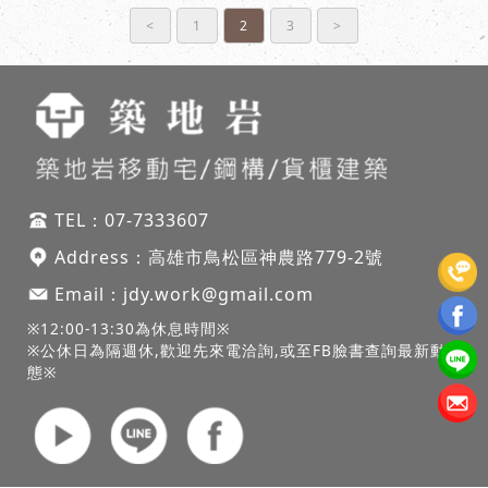
<
1
2
3
>
TEL：
07-7333607
Address：
高雄市鳥松區神農路
779-2號
Email：
jdy.work@gmail.com
※12:00-13:30為休息時間※
※公休日為隔週休,歡迎先來電洽詢,或至FB臉書查詢最新動
態※