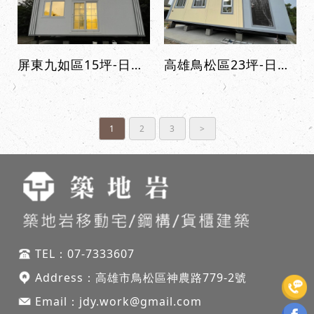
屏東九如區15坪-日式高屋頂
高雄鳥松區23坪-日式高屋頂
1
2
3
>
TEL：
07-7333607
Address：
高雄市鳥松區神農路
779-2號
Email：
jdy.work@gmail.com