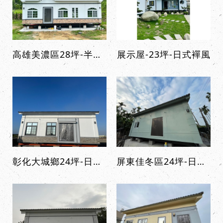
高雄美濃區28坪-半歐式高屋頂
展示屋-23坪-日式襌風
彰化大城鄉24坪-日式高屋頂
屏東佳冬區24坪-日式高屋頂